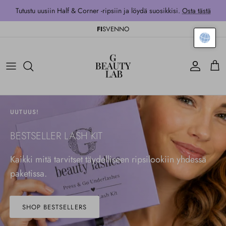
Siirry sisältöön
Tutustu uusiin Half & Corner -ripsiin ja löydä suosikkisi.
Osta tästä
FI
SV
EN
NO
Tili
Kärr
UUTUUS!
BESTSELLER LASH KIT
Kaikki mitä tarvitset täydelliseen ripsilookiin yhdessä
paketissa.
SHOP BESTSELLERS