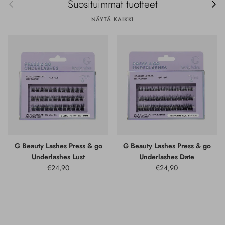
Edellinen
Seur
Suosituimmat tuotteet
NÄYTÄ KAIKKI
G Beauty Lashes Press & go
G Beauty Lashes Press & go
Underlashes Lust
Underlashes Date
€24,90
€24,90