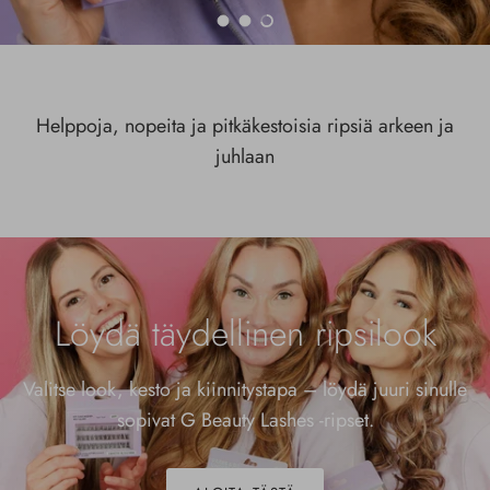
Lataa liukumäki 1 / 3
Lataa liukumäki 2 / 3
Lataa liukumäki 3 / 3
Helppoja, nopeita ja pitkäkestoisia ripsiä arkeen ja
juhlaan
Löydä täydellinen ripsilook
Valitse look, kesto ja kiinnitystapa – löydä juuri sinulle
sopivat G Beauty Lashes -ripset.