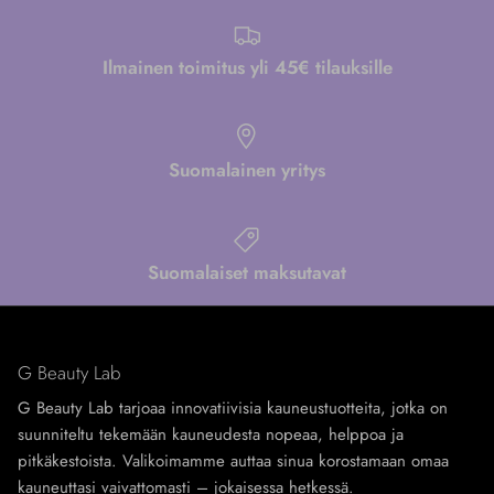
Ilmainen toimitus yli 45€ tilauksille
Suomalainen yritys
Suomalaiset maksutavat
G Beauty Lab
G Beauty Lab tarjoaa innovatiivisia kauneustuotteita, jotka on
suunniteltu tekemään kauneudesta nopeaa, helppoa ja
pitkäkestoista. Valikoimamme auttaa sinua korostamaan omaa
kauneuttasi vaivattomasti – jokaisessa hetkessä.