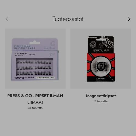
Edellinen
Seur
Tuoteosastot
PRESS & GO - RIPSET ILMAN
Magneettiripset
7 tuotetta
LIIMAA!
31 tuotetta