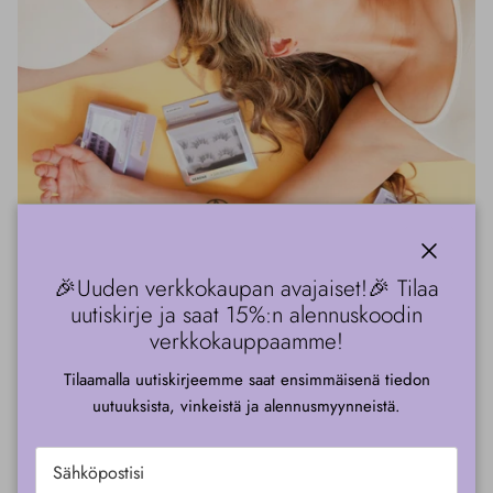
kiinni
🎉Uuden verkkokaupan avajaiset!🎉 Tilaa
TIETOA MEISTÄ
uutiskirje ja saat 15%:n alennuskoodin
G Beauty Lab – Kauneuden
verkkokauppaamme!
asiantuntijasi.
Tilaamalla uutiskirjeemme saat ensimmäisenä tiedon
uutuuksista, vinkeistä ja alennusmyynneistä.
G Beauty Lab on suomalainen, innovatiivinen kosmetiikkayritys.
Tarjoamme asiakkaillemme huolella valittuja tuotteita sekä ihanilta
kansainvälisiltä brändeiltä että omalta tuotemerkiltämme.