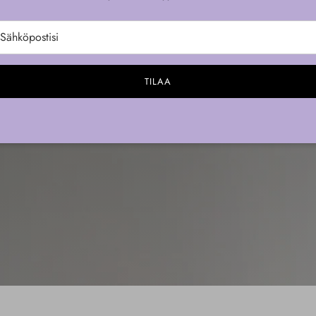
Lasts 3-6 days, apply in 5 minutes.
pelata
TILAA