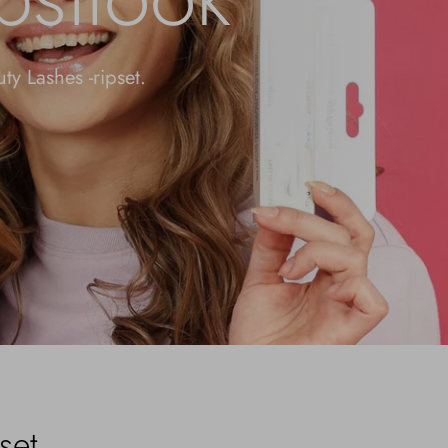
ty Lashes -ripset.
set