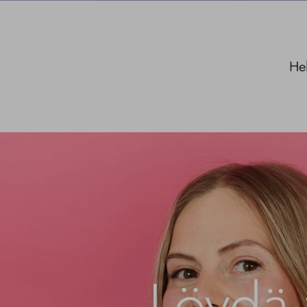
Hel
Löydä 