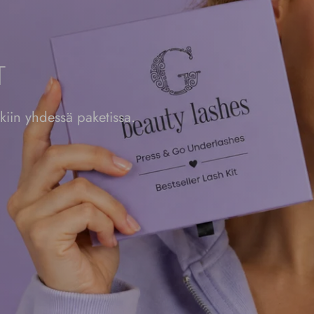
T
okiin yhdessä paketissa.