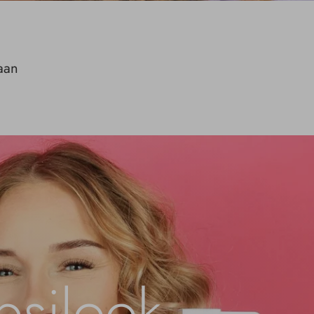
laan
psilook