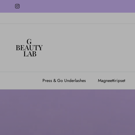
Siirry sisältöön
Instagram
Press & Go Underlashes
Magneettiripset