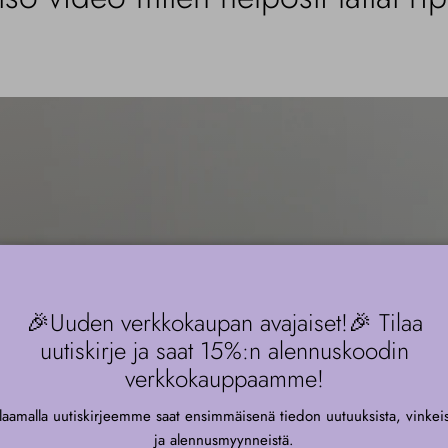
🎉Uuden verkkokaupan avajaiset!🎉 Tilaa
uutiskirje ja saat 15%:n alennuskoodin
Press & Go U
verkkokauppaamme!
ilaamalla uutiskirjeemme saat ensimmäisenä tiedon uutuuksista, vinkeis
ja alennusmyynneistä.