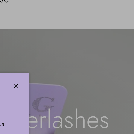
kiinni
nderlashes
tä