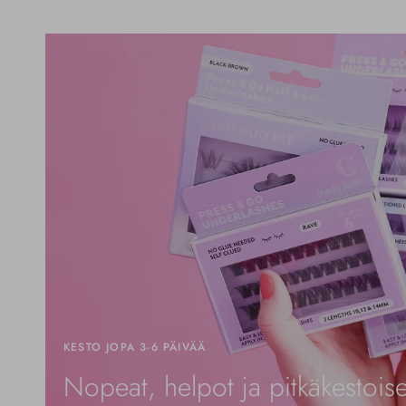
KESTO JOPA 3-6 PÄIVÄÄ
Nopeat, helpot ja pitkäkestoise