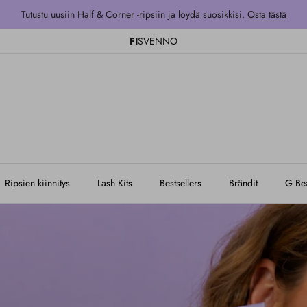
Tutustu uusiin Half & Corner -ripsiin ja löydä suosikkisi.
Osta tästä
FI
SV
EN
NO
Ripsien kiinnitys
Lash Kits
Bestsellers
Brändit
G Bea