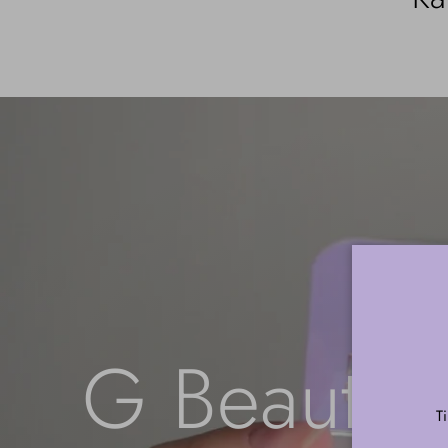
G Beauty 
T