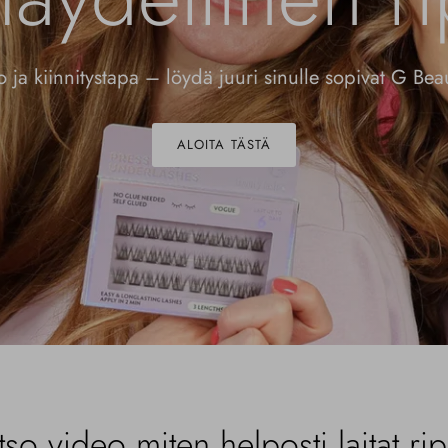
to ja kiinnitystapa – löydä juuri sinulle sopivat G Beau
ALOITA TÄSTÄ
tso video miten helposti laitat rip