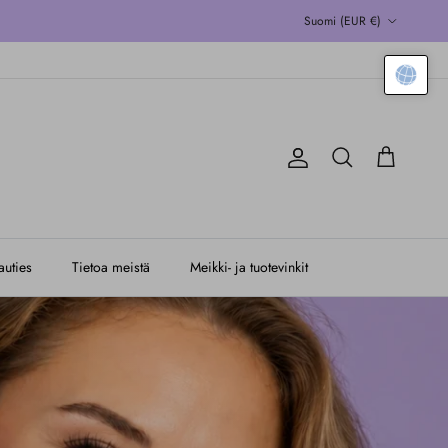
Maa/alue
Suomi (EUR €)
Tili
Kärry
Hae
uties
Tietoa meistä
Meikki- ja tuotevinkit