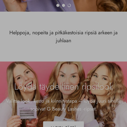
Lataa liukumäki 1 / 3
Lataa liukumäki 2 / 3
Lataa liukumäki 3 / 3
Helppoja, nopeita ja pitkäkestoisia ripsiä arkeen ja
juhlaan
Löydä täydellinen ripsilook
Valitse look, kesto ja kiinnitystapa – löydä juuri sinulle
sopivat G Beauty Lashes -ripset.