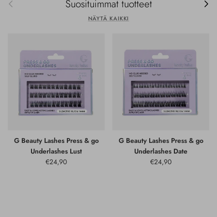
Edellinen
Seur
Suosituimmat tuotteet
NÄYTÄ KAIKKI
G Beauty Lashes Press & go
G Beauty Lashes Press & go
Underlashes Lust
Underlashes Date
€24,90
€24,90