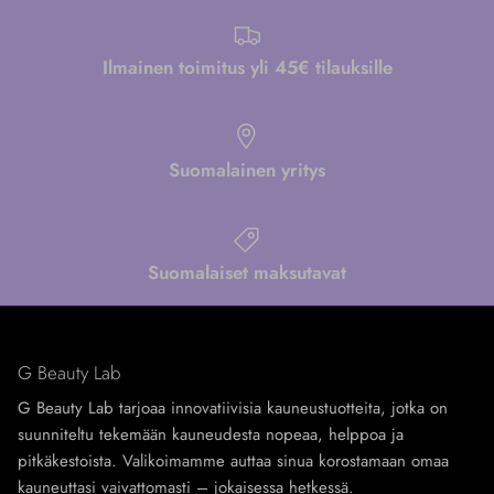
Ilmainen toimitus yli 45€ tilauksille
Suomalainen yritys
Suomalaiset maksutavat
G Beauty Lab
G Beauty Lab tarjoaa innovatiivisia kauneustuotteita, jotka on
suunniteltu tekemään kauneudesta nopeaa, helppoa ja
pitkäkestoista. Valikoimamme auttaa sinua korostamaan omaa
kauneuttasi vaivattomasti – jokaisessa hetkessä.