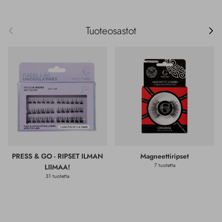
Edellinen
Seur
Tuoteosastot
PRESS & GO - RIPSET ILMAN
Magneettiripset
7 tuotetta
LIIMAA!
31 tuotetta