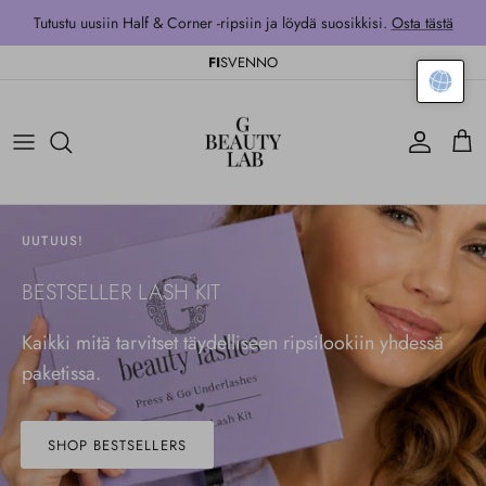
Siirry sisältöön
Tutustu uusiin Half & Corner -ripsiin ja löydä suosikkisi.
Osta tästä
FI
SV
EN
NO
Tili
Kärr
UUTUUS!
BESTSELLER LASH KIT
Kaikki mitä tarvitset täydelliseen ripsilookiin yhdessä
paketissa.
SHOP BESTSELLERS