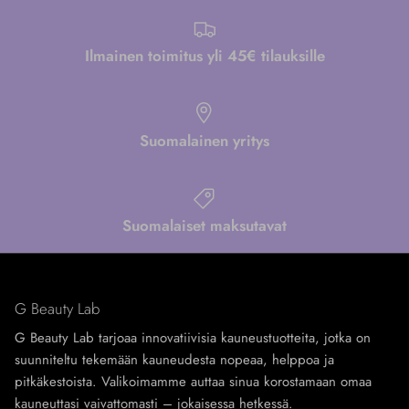
Ilmainen toimitus yli 45€ tilauksille
Suomalainen yritys
Suomalaiset maksutavat
G Beauty Lab
G Beauty Lab tarjoaa innovatiivisia kauneustuotteita, jotka on
suunniteltu tekemään kauneudesta nopeaa, helppoa ja
pitkäkestoista. Valikoimamme auttaa sinua korostamaan omaa
kauneuttasi vaivattomasti – jokaisessa hetkessä.