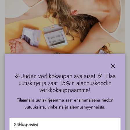
kiinni
🎉Uuden verkkokaupan avajaiset!🎉 Tilaa
TIETOA MEISTÄ
uutiskirje ja saat 15%:n alennuskoodin
G Beauty Lab – Kauneuden
verkkokauppaamme!
asiantuntijasi.
Tilaamalla uutiskirjeemme saat ensimmäisenä tiedon
uutuuksista, vinkeistä ja alennusmyynneistä.
G Beauty Lab on suomalainen, innovatiivinen kosmetiikkayritys.
Tarjoamme asiakkaillemme huolella valittuja tuotteita sekä ihanilta
kansainvälisiltä brändeiltä että omalta tuotemerkiltämme.