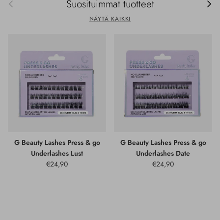
Edellinen
Seur
Suosituimmat tuotteet
NÄYTÄ KAIKKI
G Beauty Lashes Press & go
G Beauty Lashes Press & go
Underlashes Lust
Underlashes Date
€24,90
€24,90