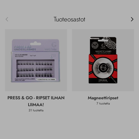
Edellinen
Seur
Tuoteosastot
PRESS & GO - RIPSET ILMAN
Magneettiripset
7 tuotetta
LIIMAA!
31 tuotetta