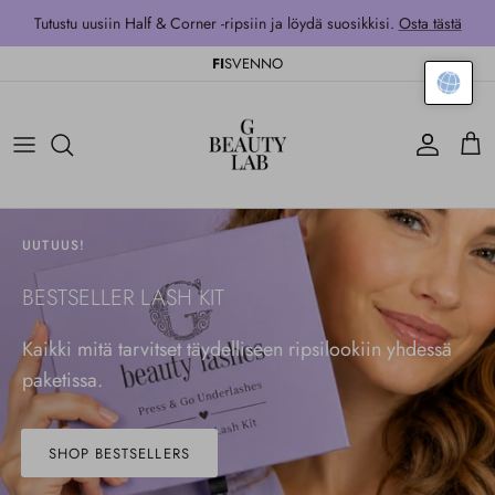
Siirry sisältöön
Tutustu uusiin Half & Corner -ripsiin ja löydä suosikkisi.
Osta tästä
FI
SV
EN
NO
Tili
Kärr
UUTUUS!
BESTSELLER LASH KIT
Kaikki mitä tarvitset täydelliseen ripsilookiin yhdessä
paketissa.
SHOP BESTSELLERS