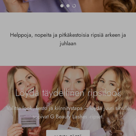
Lataa liukumäki 1 / 3
Lataa liukumäki 2 / 3
Lataa liukumäki 3 / 3
Helppoja, nopeita ja pitkäkestoisia ripsiä arkeen ja
juhlaan
Löydä täydellinen ripsilook
Valitse look, kesto ja kiinnitystapa – löydä juuri sinulle
sopivat G Beauty Lashes -ripset.