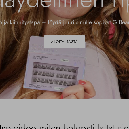
to ja kiinnitystapa – löydä juuri sinulle sopivat G Beau
ALOITA TÄSTÄ
tso video miten helposti laitat rip