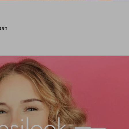
laan
psilook