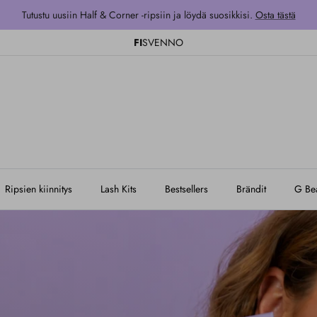
Tutustu uusiin Half & Corner -ripsiin ja löydä suosikkisi.
Osta tästä
FI
SV
EN
NO
Ripsien kiinnitys
Lash Kits
Bestsellers
Brändit
G Bea