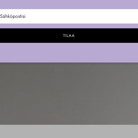
Lasts 3-6 days, apply in 5 minutes.
pelata
TILAA