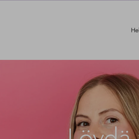
Hel
Löydä 