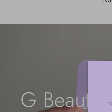
G Beauty 
T