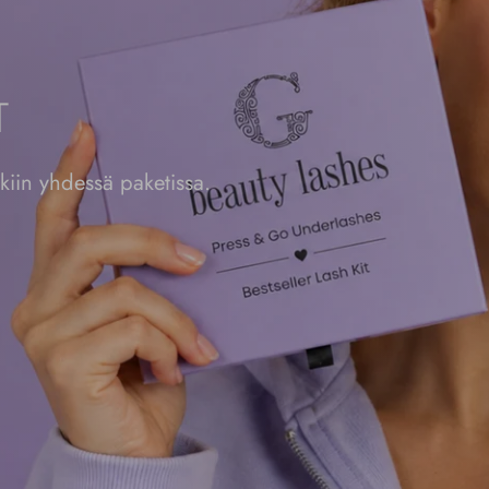
T
okiin yhdessä paketissa.
GO
SHES