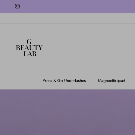
Siirry sisältöön
Instagram
Press & Go Underlashes
Magneettiripset