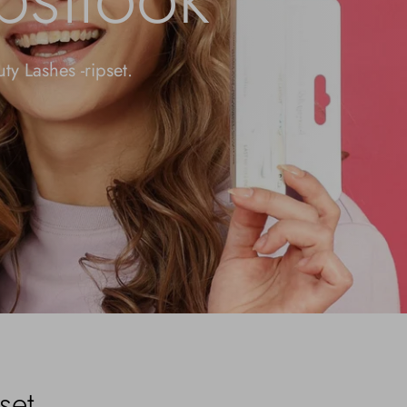
ty Lashes -ripset.
set