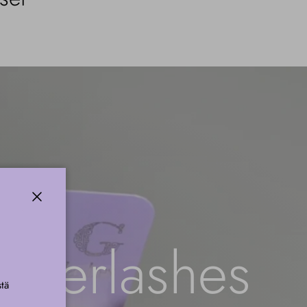
kiinni
nderlashes
tä