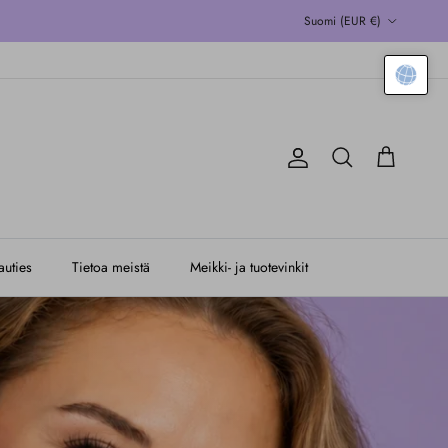
Maa/alue
Suomi (EUR €)
Tili
Kärry
Hae
uties
Tietoa meistä
Meikki- ja tuotevinkit