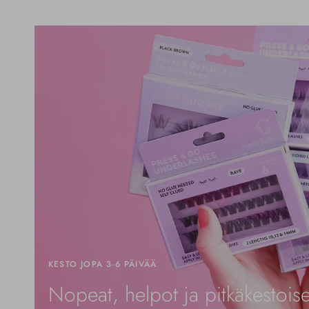
KESTO JOPA 3-6 PÄIVÄÄ
Nopeat, helpot ja pitkäkestoise