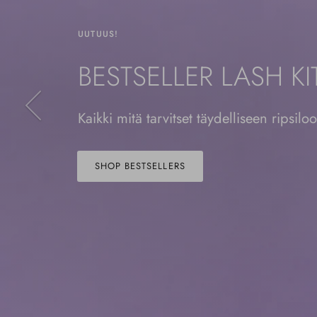
G BEAUTY LASHES SUOSIKIT
UUTUUS!
BESTSELLER LASH KI
Edellinen
Kaikki mitä tarvitset täydelliseen ripsilo
SHOP BESTSELLERS
PRESS & 
UNDERLA