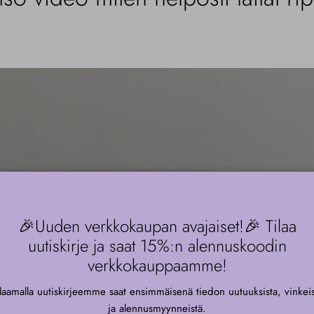
🎉Uuden verkkokaupan avajaiset!🎉 Tilaa
uutiskirje ja saat 15%:n alennuskoodin
Press & Go U
verkkokauppaamme!
ilaamalla uutiskirjeemme saat ensimmäisenä tiedon uutuuksista, vinkeis
ja alennusmyynneistä.