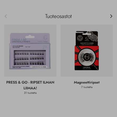
Edellinen
Seur
Tuoteosastot
PRESS & GO - RIPSET ILMAN
Magneettiripset
7 tuotetta
LIIMAA!
31 tuotetta