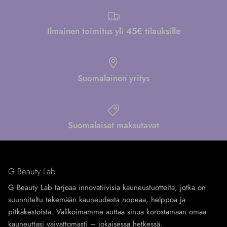
Ilmainen toimitus yli 45€ tilauksille
Suomalainen yritys
Suomalaiset maksutavat
G Beauty Lab
G Beauty Lab tarjoaa innovatiivisia kauneustuotteita, jotka on
suunniteltu tekemään kauneudesta nopeaa, helppoa ja
pitkäkestoista. Valikoimamme auttaa sinua korostamaan omaa
kauneuttasi vaivattomasti – jokaisessa hetkessä.