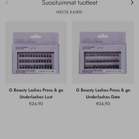
Edellinen
Seur
Suosituimmat tuotteet
NÄYTÄ KAIKKI
G Beauty Lashes Press & go
G Beauty Lashes Press & go
Underlashes Lust
Underlashes Date
€24,90
€24,90