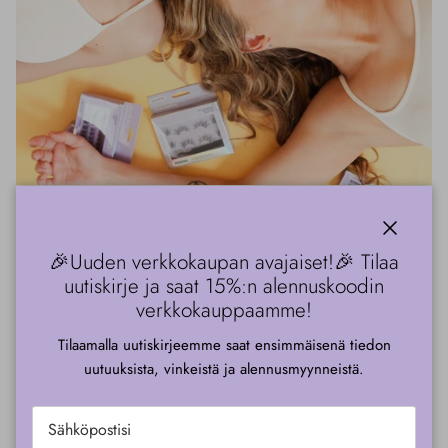
kiinni
🎉Uuden verkkokaupan avajaiset!🎉 Tilaa
TIETOA MEISTÄ
uutiskirje ja saat 15%:n alennuskoodin
G Beauty Lab – Kauneuden
verkkokauppaamme!
asiantuntijasi.
Tilaamalla uutiskirjeemme saat ensimmäisenä tiedon
uutuuksista, vinkeistä ja alennusmyynneistä.
G Beauty Lab on suomalainen, innovatiivinen kosmetiikkayritys.
Tarjoamme asiakkaillemme huolella valittuja tuotteita sekä ihanilta
kansainvälisiltä brändeiltä että omalta tuotemerkiltämme.