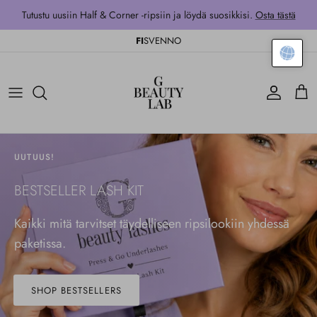
Siirry sisältöön
Tutustu uusiin Half & Corner -ripsiin ja löydä suosikkisi.
Osta tästä
FI
SV
EN
NO
Tili
Kärr
UUTUUS!
BESTSELLER LASH KIT
Kaikki mitä tarvitset täydelliseen ripsilookiin yhdessä
paketissa.
SHOP BESTSELLERS