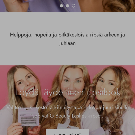
Lataa liukumäki 1 / 3
Lataa liukumäki 2 / 3
Lataa liukumäki 3 / 3
Helppoja, nopeita ja pitkäkestoisia ripsiä arkeen ja
juhlaan
Löydä täydellinen ripsilook
Valitse look, kesto ja kiinnitystapa – löydä juuri sinulle
sopivat G Beauty Lashes -ripset.